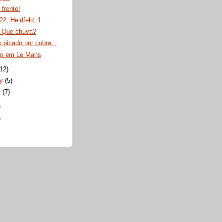
 frente!
22; Heidfeld, 1
 Que chuva?
 picado por cobra...
m em Le Mans
(12)
ry
(5)
y
(7)
)
)