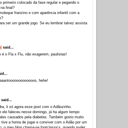
o primeiro colocado da fase regular e pegando o
 na final?
oleque franzino e com aparência infantil com a
e?
ra ser um grande jogo. Se eu lembrar talvez assista
l
said...
 é o Fla x Flu, não exagerem, paulistas!
id...
aaantooooooooooooos, hehe!
said...
ra, li só agora esse post com o Adãozinho.
e ele faleceu nesse domingo, já ha algum tempo
males causados pela diabetes. Também gosto muito
e tive a honra de jogar e conviver com o Adão por um
o, o meu blog chama-se footclassics, quando puder