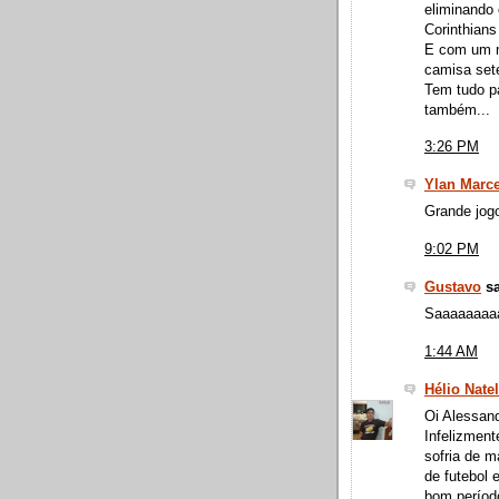
eliminando 
Corinthians
E com um m
camisa set
Tem tudo pa
também...
3:26 PM
Ylan Marce
Grande jogo
9:02 PM
Gustavo
sa
Saaaaaaaa
1:44 AM
Hélio Natel
Oi Alessand
Infelizment
sofria de 
de futebol 
bom períod