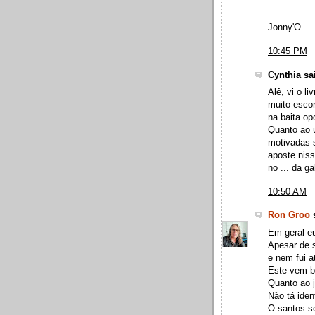
Jonny'O
10:45 PM
Cynthia sai
Alê, vi o l
muito escon
na baita op
Quanto ao ú
motivadas 
aposte niss
no ... da g
10:50 AM
Ron Groo
s
Em geral eu
Apesar de 
e nem fui a
Este vem b
Quanto ao j
Não tá iden
O santos se