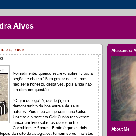
dra Alves
IL 21, 2009
Alessandra A
go
Normalmente, quando escrevo sobre livros, a
seção se chama "Para gostar de ler", mas
não seria honesto, desta vez, pois ainda não
li a obra em questão.
"O grande jogo" é, desde já, um
demonstrativo da boa estrela de seus
autores. Pois meu amigo corintiano Celso
Unzelte e o santista Odir Cunha resolveram
lançar um livro sobre os duelos entre
Corinthians e Santos. E não é que os dois
About Me
depois da noite de autógrafos, tornam-se os finalistas