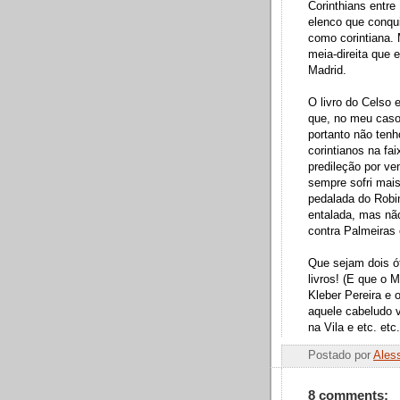
Corinthians entre
elenco que conqui
como corintiana. 
meia-direita que 
Madrid.
O livro do Celso e
que, no meu caso,
portanto não tenh
corintianos na fa
predileção por ve
sempre sofri mais
pedalada do Robin
entalada, mas nã
contra Palmeiras
Que sejam dois ó
livros! (E que o
Kleber Pereira e
aquele cabeludo v
na Vila e etc. etc.
Postado por
Ales
8 comments: