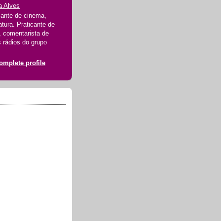
a Alves
mante de cinema,
atura. Praticante de
a, comentarista de
 rádios do grupo
mplete profile