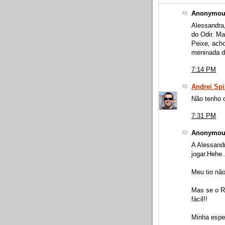
Anonymous
Alessandra,
do Odir. Ma
Peixe, acho
meninada d
7:14 PM
Andrei Sp
Não tenho 
7:31 PM
Anonymous
A Alessandr
jogar.Hehe.
Meu tio nã
Mas se o Ro
fácil!!
Minha esper