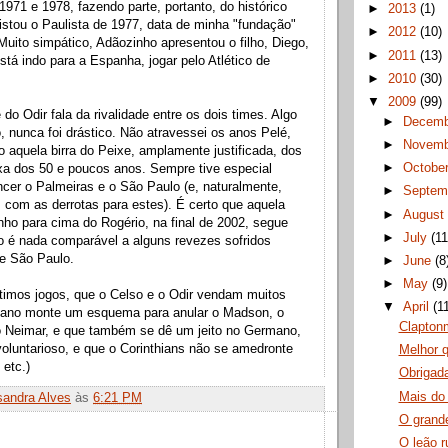
 1971 e 1978, fazendo parte, portanto, do histórico
►
2013
(1)
stou o Paulista de 1977, data de minha "fundação"
►
2012
(10)
Muito simpático, Adãozinho apresentou o filho, Diego,
►
2011
(13)
está indo para a Espanha, jogar pelo Atlético de
►
2010
(30)
▼
2009
(99)
 do Odir fala da rivalidade entre os dois times. Algo
►
Decem
 nunca foi drástico. Não atravessei os anos Pelé,
►
Novem
o aquela birra do Peixe, amplamente justificada, dos
►
Octobe
ixa dos 50 e poucos anos. Sempre tive especial
ncer o Palmeiras e o São Paulo (e, naturalmente,
►
Septem
 com as derrotas para estes). É certo que aquela
►
Augus
ho para cima do Rogério, na final de 2002, segue
►
July
(11
o é nada comparável a alguns revezes sofridos
 e São Paulo.
►
June
(8
►
May
(9)
timos jogos, que o Celso e o Odir vendam muitos
▼
April
(1
 Mano monte um esquema para anular o Madson, o
Claptonm
 o Neimar, e que também se dê um jeito no Germano,
oluntarioso, e que o Corinthians não se amedronte
Melhor q
 etc.)
Obrigad
Mais d
sandra Alves
às
6:21 PM
O grand
O leão r