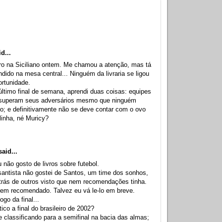
d...
ivro na Siciliano ontem. Me chamou a atenção, mas tá
dido na mesa central... Ninguém da livraria se ligou
ortunidade.
ltimo final de semana, aprendi duas coisas: equipes
superam seus adversários mesmo que ninguém
o; e definitivamente não se deve contar com o ovo
alinha, né Muricy?
aid...
 não gosto de livros sobre futebol.
santista não gostei de Santos, um time dos sonhos,
trás de outros visto que nem recomendações tinha.
em recomendado. Talvez eu vá le-lo em breve.
ogo da final...
tico a final do brasileiro de 2002?
 classificando para a semifinal na bacia das almas;