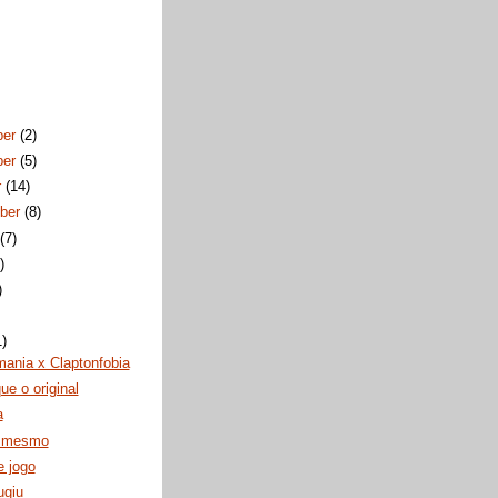
ber
(2)
ber
(5)
r
(14)
ber
(8)
t
(7)
)
)
1)
ania x Claptonfobia
ue o original
a
o mesmo
e jogo
ugiu