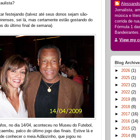
aulista?
Alessandr
Jornalista, a
tar festejando (talvez até seus donos sejam são-
música e liter
irenses, sei lá, mas certamente estão gostando do
corrida de ru
os do último final de semana).
Fórmula 1 das
Bandeirantes.
View my co
Blog Archive
►
2026
(1)
►
2025
(1)
►
2023
(2)
►
2022
(2)
►
2019
(8)
►
2018
(8)
►
2017
(16)
►
2016
(14)
afos, no dia 14/04, aconteceu no Museu do Futebol,
►
2015
(2)
aembu, palco do último jogo das finais. Estive lá e
►
2014
(8)
 de conhecer o meia Adãozinho, que jogou no