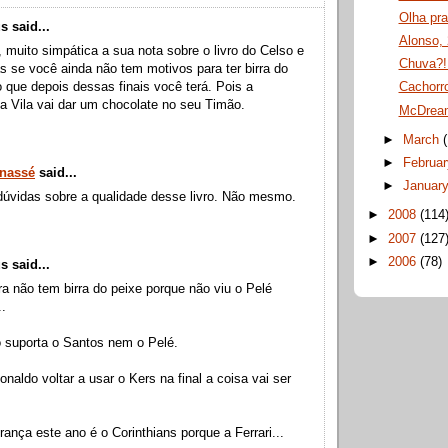
Olha pra
 said...
Alonso, 
 muito simpática a sua nota sobre o livro do Celso e
Chuva?!
s se você ainda não tem motivos para ter birra do
 que depois dessas finais você terá. Pois a
Cachorro
a Vila vai dar um chocolate no seu Timão.
McDrea
►
March
►
Februa
inassé
said...
►
Januar
dúvidas sobre a qualidade desse livro. Não mesmo.
►
2008
(114
►
2007
(127
►
2006
(78)
 said...
a não tem birra do peixe porque não viu o Pelé
..
o suporta o Santos nem o Pelé.
naldo voltar a usar o Kers na final a coisa vai ser
ança este ano é o Corinthians porque a Ferrari...